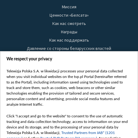
Миссия
Ценности «Белсата»
Как нас смотреть
Награды
Как нас поддержать
Давление со стороны беларусских властей
Правила использования материалов
We respect your privacy
Информация об отправителе
Telewizja Polska S.A. w likwidacji processes your personal data collected
Безопасность
when you visit individual websites on the tvp.pl Portal (hereinafter referred
Youtube
to as the Portal), including information saved using technologies used to
track and store them, such as cookies, web beacons or other similar
Белсат news
technologies enabling the provision of tailored and secure services,
personalize content and advertising, provide social media features and
Белсат Life
analyze Internet traffic.
Жэстачайшы мульт
Belsat English
Click "I accept and go to the website" to consent to the use of automatic
tracking and data collection technology, access to information on your end
Biełsat PL
device and its storage, and to the processing of your personal data by
Белсат Now
Telewizja Polska S.A. w likwidacji,
Trusted Partners from IAB* (1201