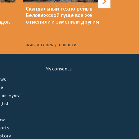
Скандальный техно-рейв в
Какие из
Беловежской пуще все же
политзак
ядок
отменили и заменили другим
освобож
07 АВГУСТА 2026
НОВОСТИ
07 АВГУСТА 20
My consents
ews
fe
шы мульт
glish
ow
orts
story