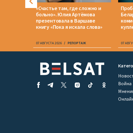
вали
«Счастье там, где сложно и
Проб
литикам.
больно». Юлия Артёмова
Бела
м месте
презентовала в Варшаве
коми
книгу «Пока я искала слова»
купл
07 АВГУСТА 2026
РЕПОРТАЖ
07 АВГУ
Item
1
Катег
of
Новос
10
Война
Мнени
Онлай