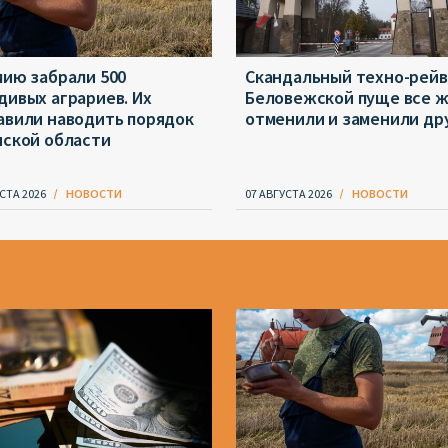
мию забрали 500
Скандальный техно-рейв
дивых аграриев. Их
Беловежской пуще все 
авили наводить порядок
отменили и заменили др
нской области
СТА 2026
НОВОСТИ
07 АВГУСТА 2026
НОВОСТИ