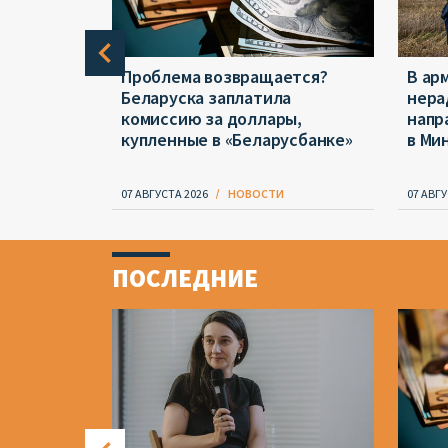
е нашли
Проблема возвращается?
В ар
анеты
Беларуска заплатила
нера
комиссию за доллары,
напр
купленные в «Беларусбанке»
в Ми
07 АВГУСТА 2026
НОВОСТИ
07 АВГУ
Item
1
ПОСЛЕДНИЕ
of
4