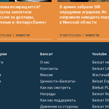
лема возвращается?
В армию забрали 500
руска заплатила
нерадивых аграриев. Их
ссию за доллары,
направили наводить пор
енные в «Беларусбанке»
в Минской области
СТА 2026
НОВОСТИ
07 АВГУСТА 2026
НОВОСТИ
ории
Белсат
Youtube
ти
О нас
Белсат n
Контакты
Белсат Li
я
Миссия
Жэстачай
н
Ценности «Белсата»
Belsat En
Как нас смотреть
Biełsat PL
Награды
Белсат N
Как нас поддержать
Белсат Sh
Давление со стороны
Белсат Hi