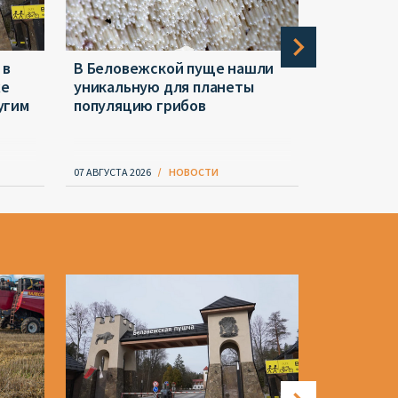
 в
В Беловежской пуще нашли
Проблема
же
уникальную для планеты
Беларуск
угим
популяцию грибов
комиссию
купленны
07 АВГУСТА 2026
НОВОСТИ
07 АВГУСТА 20