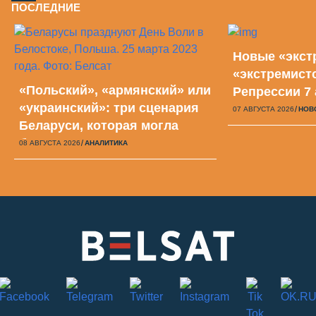
ПОСЛЕДНИЕ
Новые «экст
«экстремист
«Польский», «армянский» или
Репрессии 7 
«украинский»: три сценария
07 АВГУСТА 2026
НОВ
Беларуси, которая могла
быть
08 АВГУСТА 2026
АНАЛИТИКА