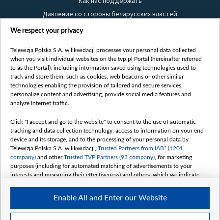
Как нас поддержать
Давление со стороны беларусских властей
Правила использования материалов
We respect your privacy
Информация об отправителе
Telewizja Polska S.A. w likwidacji processes your personal data collected
Безопасность
when you visit individual websites on the tvp.pl Portal (hereinafter referred
Youtube
to as the Portal), including information saved using technologies used to
track and store them, such as cookies, web beacons or other similar
Белсат news
technologies enabling the provision of tailored and secure services,
personalize content and advertising, provide social media features and
Белсат Life
analyze Internet traffic.
Жэстачайшы мульт
Belsat English
Click "I accept and go to the website" to consent to the use of automatic
tracking and data collection technology, access to information on your end
Biełsat PL
device and its storage, and to the processing of your personal data by
Белсат Now
Telewizja Polska S.A. w likwidacji,
Trusted Partners from IAB* (1201
company)
and other
Trusted TVP Partners (93 company)
, for marketing
Белсат Shorts
purposes (including for automated matching of advertisements to your
Белсат History
interests and measuring their effectiveness) and others, which we indicate
below.
Белсат Music
Enable All and Enter our Website
Белсат Doc
The purposes of processing your data by TVP S.A. w likwidacji are as
follows:
My consents
Store and/or access information on a device