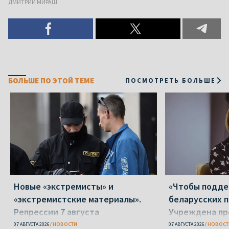
ДМИТРИЙ МИРАШ
БОЛЬШЕ ПО ЭТОЙ ТЕМЕ
ПОСМОТРЕТЬ БОЛЬШЕ
Новые «экстремисты» и
«Чтобы подд
«экстремистские материалы».
беларусских п
Репрессии 7 августа
Учреждена пр
Вежновец
07 АВГУСТА 2026
НОВОСТИ
07 АВГУСТА 2026
НОВОСТ