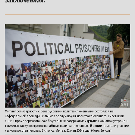
заключенная.
Митинг солидарности с беларусскими политзаключенными состоялся на
Кафедральной площади Вильнюса по случаю Дня политзаключенного. Участники
акции кроме перформанса с брутальным задержанием девушек ОМОНом устроили
также выставку портретов погибших политзаключенных. В акции приняли участие
несколько сотен человек. Вильнюс, Литва. 21 мая 2024 года. (Фото: Белсат)