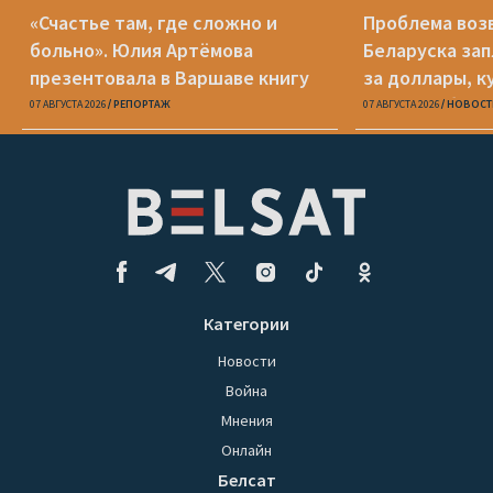
«Счастье там, где сложно и
Проблема воз
больно». Юлия Артёмова
Беларуска за
презентовала в Варшаве книгу
за доллары, к
«Пока я искала слова»
«Беларусбанк
07 АВГУСТА 2026
РЕПОРТАЖ
07 АВГУСТА 2026
НОВОСТ
Категории
Новости
Война
Мнения
Онлайн
Белсат