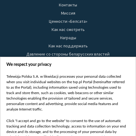
Контакты
Миссия
Ценности «Белсата»
Как нас смотреть
Награды
Как нас поддержать
Давление со стороны беларусских властей
Правила использования материалов
We respect your privacy
Информация об отправителе
Telewizja Polska S.A. w likwidacji processes your personal data collected
Безопасность
when you visit individual websites on the tvp.pl Portal (hereinafter referred
Youtube
to as the Portal), including information saved using technologies used to
track and store them, such as cookies, web beacons or other similar
Белсат news
technologies enabling the provision of tailored and secure services,
personalize content and advertising, provide social media features and
Белсат Life
analyze Internet traffic.
Жэстачайшы мульт
Belsat English
Click "I accept and go to the website" to consent to the use of automatic
tracking and data collection technology, access to information on your end
Biełsat PL
device and its storage, and to the processing of your personal data by