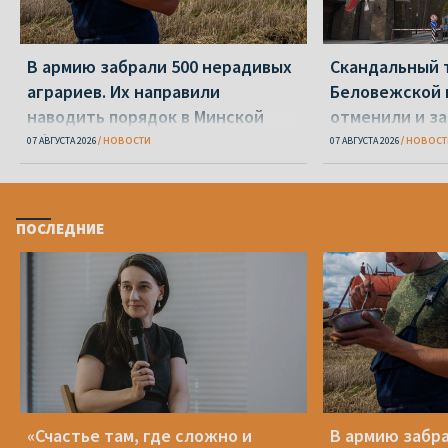
В армию забрали 500 нерадивых
Скандальный 
аграриев. Их направили
Беловежской 
наводить порядок в Минской
отменили и з
области
07 АВГУСТА 2026
НОВОСТИ
07 АВГУСТА 2026
НОВОСТ
ПОСЛЕДНИЕ
«Счастье там, где сложно и
В армию забр