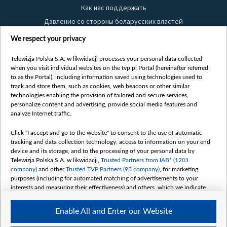
Как нас поддержать
Давление со стороны беларусских властей
Правила использования материалов
We respect your privacy
Информация об отправителе
Telewizja Polska S.A. w likwidacji processes your personal data collected
Безопасность
when you visit individual websites on the tvp.pl Portal (hereinafter referred
Youtube
to as the Portal), including information saved using technologies used to
track and store them, such as cookies, web beacons or other similar
Белсат news
technologies enabling the provision of tailored and secure services,
personalize content and advertising, provide social media features and
Белсат Life
analyze Internet traffic.
Жэстачайшы мульт
Belsat English
Click "I accept and go to the website" to consent to the use of automatic
tracking and data collection technology, access to information on your end
Biełsat PL
device and its storage, and to the processing of your personal data by
Белсат Now
Telewizja Polska S.A. w likwidacji,
Trusted Partners from IAB* (1201
company)
and other
Trusted TVP Partners (93 company)
, for marketing
Белсат Shorts
purposes (including for automated matching of advertisements to your
Белсат History
interests and measuring their effectiveness) and others, which we indicate
below.
Белсат Music
Enable All and Enter our Website
Белсат Doc
The purposes of processing your data by TVP S.A. w likwidacji are as
follows: