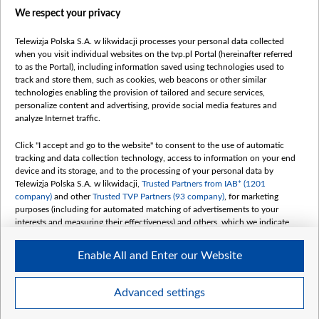
Правила использования материалов
We respect your privacy
Информация об отправителе
Telewizja Polska S.A. w likwidacji processes your personal data collected
Безопасность
when you visit individual websites on the tvp.pl Portal (hereinafter referred
Youtube
to as the Portal), including information saved using technologies used to
track and store them, such as cookies, web beacons or other similar
Белсат news
technologies enabling the provision of tailored and secure services,
personalize content and advertising, provide social media features and
Белсат Life
analyze Internet traffic.
Жэстачайшы мульт
Click "I accept and go to the website" to consent to the use of automatic
Belsat English
tracking and data collection technology, access to information on your end
Biełsat PL
device and its storage, and to the processing of your personal data by
Telewizja Polska S.A. w likwidacji,
Trusted Partners from IAB* (1201
Белсат Now
company)
and other
Trusted TVP Partners (93 company)
, for marketing
Белсат Shorts
purposes (including for automated matching of advertisements to your
interests and measuring their effectiveness) and others, which we indicate
Белсат History
below.
Белсат Music
Enable All and Enter our Website
The purposes of processing your data by TVP S.A. w likwidacji are as
Белсат Doc
follows:
My consents
Store and/or access information on a device
Advanced settings
Use limited data to select advertising
Create profiles for personalised advertising