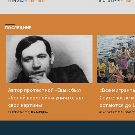
08 АВГУСТА 2026
НОВОСТИ
08 АВГУСТА 2026
НОВОСТ
ПОСЛЕДНИЕ
Автор протестной «Евы»: был
«Все мигранты
«белой вороной» и уничтожал
Сеуте после м
свои картины
остаются до 1
09 АВГУСТА 2026
ШУФЛЯДКА
08 АВГУСТА 2026
НОВОСТ