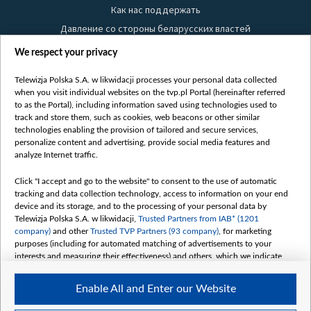
Как нас поддержать
Давление со стороны беларусских властей
Правила использования материалов
We respect your privacy
Информация об отправителе
Telewizja Polska S.A. w likwidacji processes your personal data collected
Безопасность
when you visit individual websites on the tvp.pl Portal (hereinafter referred
Youtube
to as the Portal), including information saved using technologies used to
track and store them, such as cookies, web beacons or other similar
Белсат news
technologies enabling the provision of tailored and secure services,
personalize content and advertising, provide social media features and
Белсат Life
analyze Internet traffic.
Жэстачайшы мульт
Click "I accept and go to the website" to consent to the use of automatic
Belsat English
tracking and data collection technology, access to information on your end
Biełsat PL
device and its storage, and to the processing of your personal data by
Telewizja Polska S.A. w likwidacji,
Trusted Partners from IAB* (1201
Белсат Now
company)
and other
Trusted TVP Partners (93 company)
, for marketing
Белсат Shorts
purposes (including for automated matching of advertisements to your
interests and measuring their effectiveness) and others, which we indicate
Белсат History
below.
Белсат Music
Enable All and Enter our Website
The purposes of processing your data by TVP S.A. w likwidacji are as
Белсат Doc
follows: