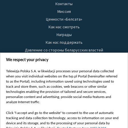
Контакты
Миссия
Ценности «Белсата»
Как нас смотреть
Награды
Как нас поддержать
Давление со стороны беларусских властей
Правила использования материалов
We respect your privacy
Информация об отправителе
Telewizja Polska S.A. w likwidacji processes your personal data collected
Безопасность
when you visit individual websites on the tvp.pl Portal (hereinafter referred
Youtube
to as the Portal), including information saved using technologies used to
track and store them, such as cookies, web beacons or other similar
Белсат news
technologies enabling the provision of tailored and secure services,
personalize content and advertising, provide social media features and
Белсат Life
analyze Internet traffic.
Жэстачайшы мульт
Belsat English
Click "I accept and go to the website" to consent to the use of automatic
tracking and data collection technology, access to information on your end
Biełsat PL
device and its storage, and to the processing of your personal data by