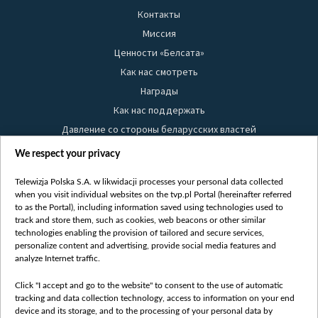
Контакты
Миссия
Ценности «Белсата»
Как нас смотреть
Награды
Как нас поддержать
Давление со стороны беларусских властей
Правила использования материалов
We respect your privacy
Информация об отправителе
Telewizja Polska S.A. w likwidacji processes your personal data collected
Безопасность
when you visit individual websites on the tvp.pl Portal (hereinafter referred
Youtube
to as the Portal), including information saved using technologies used to
track and store them, such as cookies, web beacons or other similar
Белсат news
technologies enabling the provision of tailored and secure services,
personalize content and advertising, provide social media features and
Белсат Life
analyze Internet traffic.
Жэстачайшы мульт
Belsat English
Click "I accept and go to the website" to consent to the use of automatic
tracking and data collection technology, access to information on your end
Biełsat PL
device and its storage, and to the processing of your personal data by