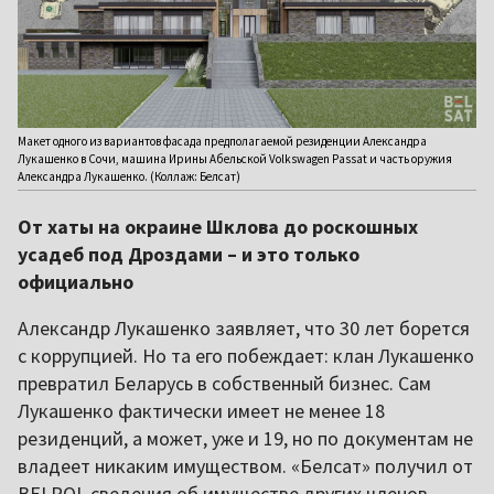
Макет одного из вариантов фасада предполагаемой резиденции Александра
Лукашенко в Сочи, машина Ирины Абельской Volkswagen Passat и часть оружия
Александра Лукашенко. (Коллаж: Белсат)
От хаты на окраине Шклова до роскошных
усадеб под Дроздами – и это только
официально
Александр Лукашенко заявляет, что 30 лет борется
с коррупцией. Но та его побеждает: клан Лукашенко
превратил Беларусь в собственный бизнес. Сам
Лукашенко фактически имеет не менее 18
резиденций, а может, уже и 19, но по документам не
владеет никаким имуществом. «Белсат» получил от
BELPOL сведения об имуществе других членов