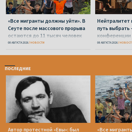
«Все мигранты должны уйти». В
Нейтралитет 
Сеуте после массового прорыва
путь выбрать 
остаются до 11 тысяч человек
конференции 
08 АВГУСТА 2026
НОВОСТИ
08 АВГУСТА 2026
НОВОСТ
ПОСЛЕДНИЕ
Автор протестной «Евы»: был
«Все мигранты