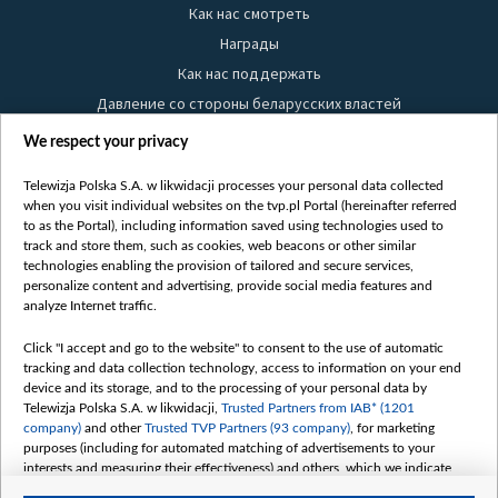
Как нас смотреть
Награды
Как нас поддержать
Давление со стороны беларусских властей
Правила использования материалов
We respect your privacy
Информация об отправителе
Telewizja Polska S.A. w likwidacji processes your personal data collected
Безопасность
when you visit individual websites on the tvp.pl Portal (hereinafter referred
Youtube
to as the Portal), including information saved using technologies used to
track and store them, such as cookies, web beacons or other similar
Белсат news
technologies enabling the provision of tailored and secure services,
personalize content and advertising, provide social media features and
Белсат Life
analyze Internet traffic.
Жэстачайшы мульт
Click "I accept and go to the website" to consent to the use of automatic
Belsat English
tracking and data collection technology, access to information on your end
Biełsat PL
device and its storage, and to the processing of your personal data by
Telewizja Polska S.A. w likwidacji,
Trusted Partners from IAB* (1201
Белсат Now
company)
and other
Trusted TVP Partners (93 company)
, for marketing
Белсат Shorts
purposes (including for automated matching of advertisements to your
interests and measuring their effectiveness) and others, which we indicate
Белсат History
below.