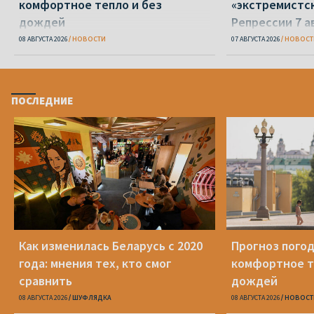
комфортное тепло и без
«экстремистс
дождей
Репрессии 7 а
08 АВГУСТА 2026
НОВОСТИ
07 АВГУСТА 2026
НОВОСТ
ПОСЛЕДНИЕ
Как изменилась Беларусь с 2020
Прогноз погод
года: мнения тех, кто смог
комфортное т
сравнить
дождей
08 АВГУСТА 2026
ШУФЛЯДКА
08 АВГУСТА 2026
НОВОСТ