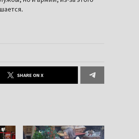
шается.
SHARE ON X