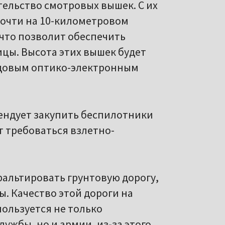
ельство смотровых вышек. С их
очти на 10-километровом
, что позволит обеспечить
ицы. Высота этих вышек будет
едовым оптико-электронным
ендует закупить беспилотники
т требоваться взлетно-
фальтировать грунтовую дорогу,
. Качество этой дороги на
пользуется не только
жбы, но и армии, из-за этого