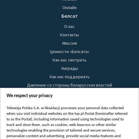
Онлайн
Белсат
О нас
Контакты
Миссия
Ценности «Белсата»
Как нас смотреть
Награды
Как нас поддержать
Давление со стороны беларусских властей
Правила использования материалов
We respect your privacy
Информация об отправителе
Telewizja Polska S.A. w likwidacji processes your personal data collected
Безопасность
when you visit individual websites on the tvp.pl Portal (hereinafter referred
Youtube
to as the Portal), including information saved using technologies used to
track and store them, such as cookies, web beacons or other similar
Белсат news
technologies enabling the provision of tailored and secure services,
personalize content and advertising, provide social media features and
Белсат Life