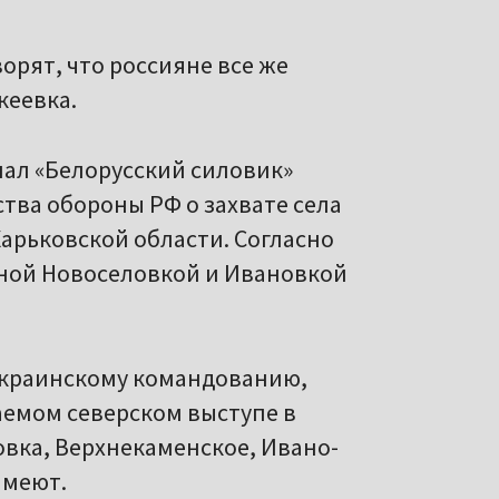
орят, что россияне все же
кеевка.
ал «Белорусский силовик»
тва обороны РФ о захвате села
арьковской области. Согласно
пной Новоселовкой и Ивановкой
 украинскому командованию,
аемом северском выступе в
овка, Верхнекаменское, Ивано-
имеют.