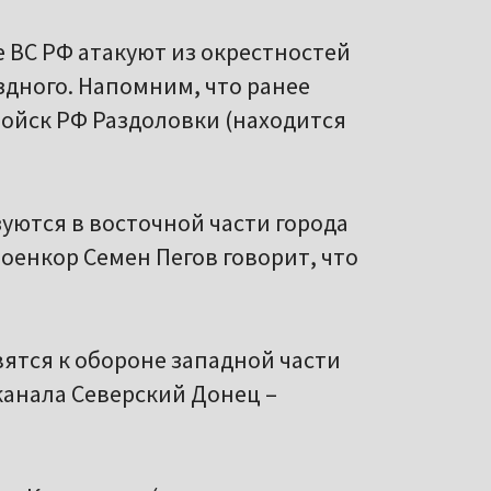
 ВС РФ атакуют из окрестностей
здного. Напомним, что ранее
войск РФ Раздоловки (находится
уются в восточной части города
военкор Семен Пегов говорит, что
вятся к обороне западной части
канала Северский Донец –