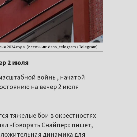
я 2024 года. (Источник: dsns_telegram / Telegram)
ер 2 июля
омасштабной войны, начатой
состоянию на вечер 2 июля
ся тяжелые бои в окрестностях
нал «Говорять Снайпер» пишет,
положительная динамика для