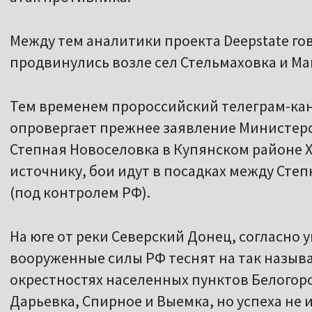
Между тем аналитики проекта Deepstate гов
продвинулись возле сел Стельмаховка и Ма
Тем временем пророссийский телеграм-кан
опровергает прежнее заявление Министерс
Степная Новоселовка в Купянском районе Х
источнику, бои идут в посадках между Сте
(под контролем РФ).
На юге от реки Северский Донец, согласно
вооруженные силы РФ теснят на так назыв
окрестностях населенных пунктов Белогор
Дарьевка, Спирное и Выемка, но успеха не 