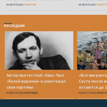
08 АВГУСТА 2026
НОВОСТИ
08 АВГУСТА 2026
НОВОСТ
ПОСЛЕДНИЕ
Автор протестной «Евы»: был
«Все мигранты
«белой вороной» и уничтожал
Сеуте после м
свои картины
остаются до 1
09 АВГУСТА 2026
ШУФЛЯДКА
08 АВГУСТА 2026
НОВОСТ