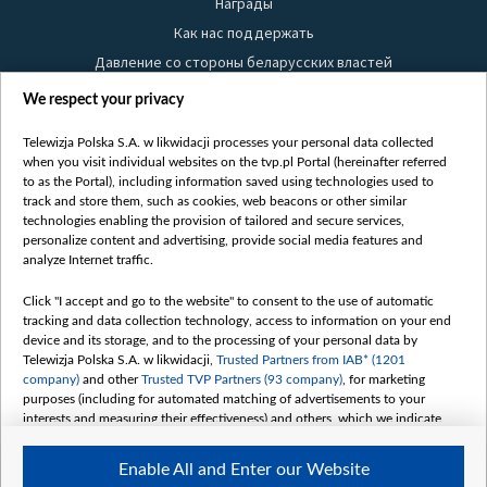
Награды
Как нас поддержать
Давление со стороны беларусских властей
Правила использования материалов
We respect your privacy
Информация об отправителе
Telewizja Polska S.A. w likwidacji processes your personal data collected
Безопасность
when you visit individual websites on the tvp.pl Portal (hereinafter referred
Youtube
to as the Portal), including information saved using technologies used to
track and store them, such as cookies, web beacons or other similar
Белсат news
technologies enabling the provision of tailored and secure services,
personalize content and advertising, provide social media features and
Белсат Life
analyze Internet traffic.
Жэстачайшы мульт
Belsat English
Click "I accept and go to the website" to consent to the use of automatic
tracking and data collection technology, access to information on your end
Biełsat PL
device and its storage, and to the processing of your personal data by
Белсат Now
Telewizja Polska S.A. w likwidacji,
Trusted Partners from IAB* (1201
company)
and other
Trusted TVP Partners (93 company)
, for marketing
Белсат Shorts
purposes (including for automated matching of advertisements to your
Белсат History
interests and measuring their effectiveness) and others, which we indicate
below.
Белсат Music
Enable All and Enter our Website
Белсат Doc
The purposes of processing your data by TVP S.A. w likwidacji are as