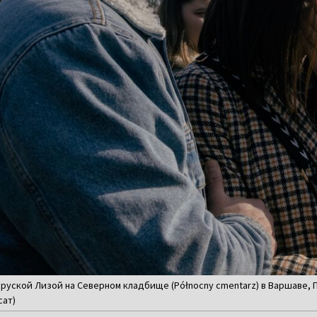
руской Лизой на Северном кладбище (Północny cmentarz) в Варшаве, По
сат)