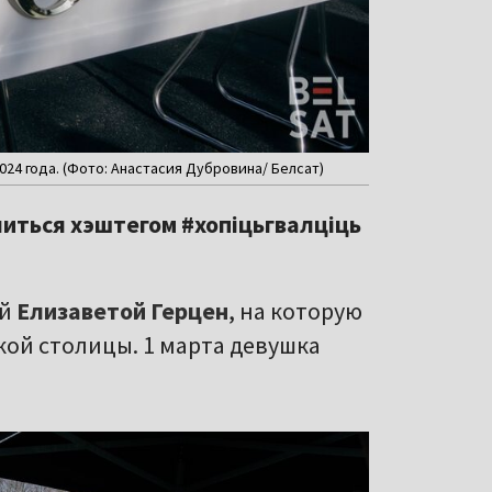
24 года. (Фото: Анастасия Дубровина/ Белсат)
литься хэштегом #хопіцьгвалціць
ой
Елизаветой Герцен
, на которую
ой столицы. 1 марта девушка