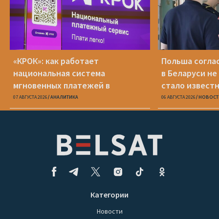
«КРОК»: как работает
Польша соглас
национальная система
в Беларуси не
мгновенных платежей в
стало известн
Беларуси
07 АВГУСТА 2026
АНАЛИТИКА
06 АВГУСТА 2026
НОВОСТ
Категории
Новости