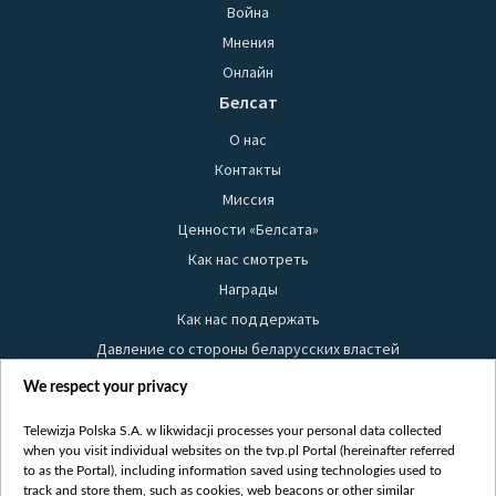
Война
Мнения
Онлайн
Белсат
О нас
Контакты
Миссия
Ценности «Белсата»
Как нас смотреть
Награды
Как нас поддержать
Давление со стороны беларусских властей
Правила использования материалов
We respect your privacy
Информация об отправителе
Telewizja Polska S.A. w likwidacji processes your personal data collected
Безопасность
when you visit individual websites on the tvp.pl Portal (hereinafter referred
Youtube
to as the Portal), including information saved using technologies used to
track and store them, such as cookies, web beacons or other similar