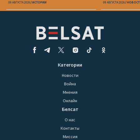
странам, что может случиться с
09 АВГУСТА 2026
ИСТОРИИ
09 АВГУСТА 2026
НОВОСТ
демократией»
Категории
Новости
Война
Мнения
Онлайн
Белсат
О нас
Контакты
Миссия