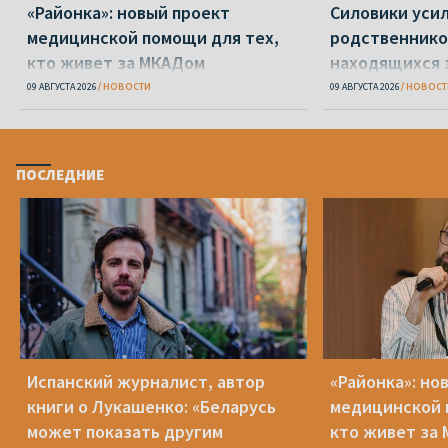
«Районка»: новый проект
Силовики уси
медицинской помощи для тех,
родственнико
кто живет за МКАДом
находящихся 
09 АВГУСТА 2026
НОВОСТИ
09 АВГУСТА 2026
НОВОСТ
ПОСЛЕДНИЕ
Испанский журналист, автор
«Районка»: но
книги о Лукашенко: «Беларусь
медицинской 
может показать другим
кто живет за