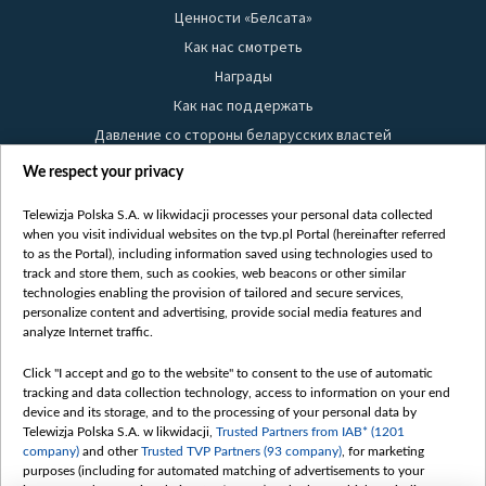
Ценности «Белсата»
Как нас смотреть
Награды
Как нас поддержать
Давление со стороны беларусских властей
Правила использования материалов
We respect your privacy
Информация об отправителе
Telewizja Polska S.A. w likwidacji processes your personal data collected
Безопасность
when you visit individual websites on the tvp.pl Portal (hereinafter referred
Youtube
to as the Portal), including information saved using technologies used to
track and store them, such as cookies, web beacons or other similar
Белсат news
technologies enabling the provision of tailored and secure services,
personalize content and advertising, provide social media features and
Белсат Life
analyze Internet traffic.
Жэстачайшы мульт
Belsat English
Click "I accept and go to the website" to consent to the use of automatic
tracking and data collection technology, access to information on your end
Biełsat PL
device and its storage, and to the processing of your personal data by
Белсат Now
Telewizja Polska S.A. w likwidacji,
Trusted Partners from IAB* (1201
company)
and other
Trusted TVP Partners (93 company)
, for marketing
Белсат Shorts
purposes (including for automated matching of advertisements to your