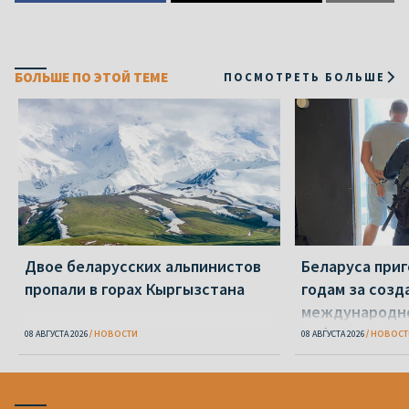
БОЛЬШЕ ПО ЭТОЙ ТЕМЕ
ПОСМОТРЕТЬ БОЛЬШЕ
Двое беларусских альпинистов
Беларуса приг
пропали в горах Кыргызстана
годам за созд
международн
кибервымогат
08 АВГУСТА 2026
НОВОСТИ
08 АВГУСТА 2026
НОВОСТ