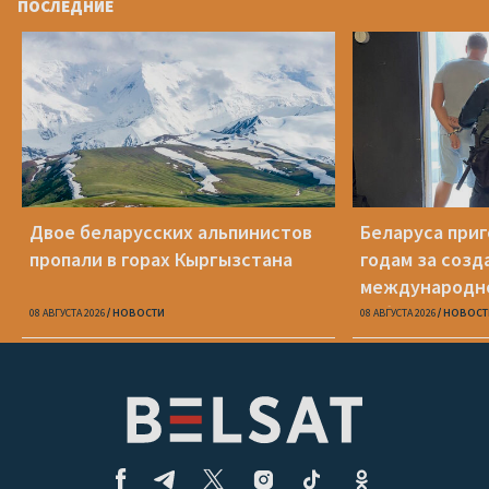
ПОСЛЕДНИЕ
Двое беларусских альпинистов
Беларуса приг
пропали в горах Кыргызстана
годам за созд
международн
кибервымогат
08 АВГУСТА 2026
НОВОСТИ
08 АВГУСТА 2026
НОВОСТ