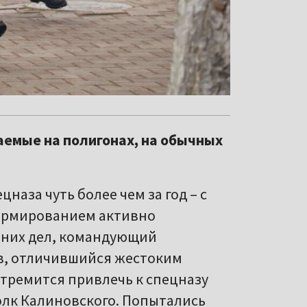
аемые на полигонах, на обычных
наза чуть более чем за год – с
 формированием активно
нних дел, командующий
в, отличившийся жестоким
стремится привлечь к спецназу
олк Калиновского. Попытались