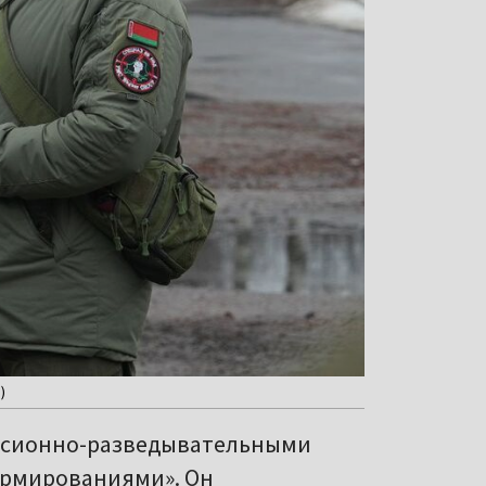
)
версионно-разведывательными
рмированиями». Он