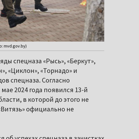
: mvd.gov.by)
яды спецназа «Рысь», «Беркут»,
н», «Циклон», «Торнадо» и
дов спецназа. Согласно
 мае 2024 года появился 13-й
бласти, в которой до этого не
 «Витязь» официально не
 об успехах спецназа в зачистках