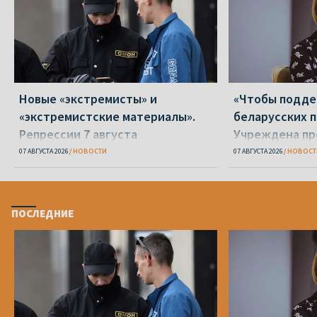
Новые «экстремисты» и
«Чтобы подд
«экстремистские материалы».
беларусских п
Репрессии 7 августа
Учреждена пр
Вежновец
07 АВГУСТА 2026
НОВОСТИ
07 АВГУСТА 2026
НОВОСТ
ПОСЛЕДНИЕ