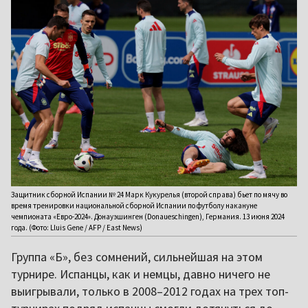
Защитник сборной Испании № 24 Марк Кукурелья (второй справа) бьет по мячу во
время тренировки национальной сборной Испании по футболу накануне
чемпионата «Евро-2024». Донауэшинген (Donaueschingen), Германия. 13 июня 2024
года. (Фото: Lluis Gene / AFP / East News)
Группа «Б», без сомнений, сильнейшая на этом
турнире. Испанцы, как и немцы, давно ничего не
выигрывали, только в 2008–2012 годах на трех топ-