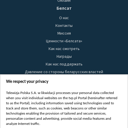
Онлайн
Белсат
О нас
Контакты
Миссия
Ценности «Белсата»
Как нас смотреть
Награды
Как нас поддержать
Давление со стороны беларусских властей
Правила использования материалов
We respect your privacy
Информация об отправителе
Telewizja Polska S.A. w likwidacji processes your personal data collected
Безопасность
when you visit individual websites on the tvp.pl Portal (hereinafter referred
Youtube
to as the Portal), including information saved using technologies used to
track and store them, such as cookies, web beacons or other similar
Белсат news
technologies enabling the provision of tailored and secure services,
personalize content and advertising, provide social media features and
Белсат Life
analyze Internet traffic.
Жэстачайшы мульт