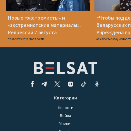
Новые «экстремисты» и
«Чтобы подд
«экстремистские материалы».
беларусских п
Репрессии 7 августа
Учреждена пр
Вежновец
07 АВГУСТА 2026
НОВОСТИ
07 АВГУСТА 2026
НОВОСТ
Категории
Новости
Война
Мнения