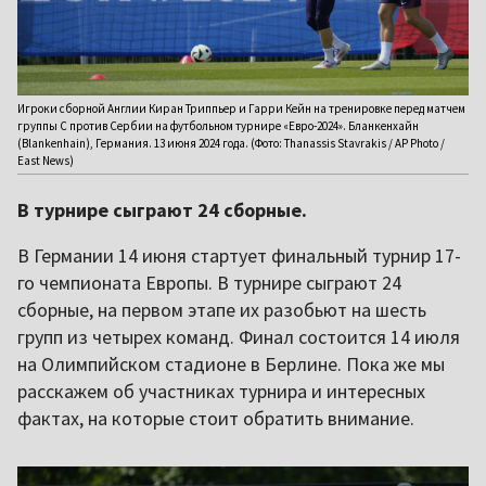
Игроки сборной Англии Киран Триппьер и Гарри Кейн на тренировке перед матчем
группы С против Сербии на футбольном турнире «Евро-2024». Бланкенхайн
(Blankenhain), Германия. 13 июня 2024 года. (Фото: Thanassis Stavrakis / AP Photo /
East News)
В турнире сыграют 24 сборные.
В Германии 14 июня стартует финальный турнир 17-
го чемпионата Европы. В турнире сыграют 24
сборные, на первом этапе их разобьют на шесть
групп из четырех команд. Финал состоится 14 июля
на Олимпийском стадионе в Берлине. Пока же мы
расскажем об участниках турнира и интересных
фактах, на которые стоит обратить внимание.