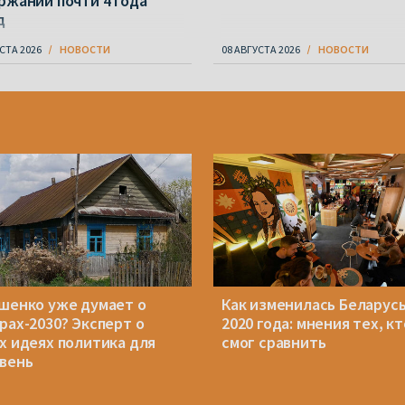
ржании почти 4 года
д
СТА 2026
НОВОСТИ
08 АВГУСТА 2026
НОВОСТИ
шенко уже думает о
Как изменилась Беларусь
рах-2030? Эксперт о
2020 года: мнения тех, кт
х идеях политика для
смог сравнить
вень