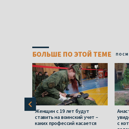
БОЛЬШЕ ПО ЭТОЙ ТЕМЕ
ПОСМ
» и
Женщин с 19 лет будут
Анас
териалы».
ставить на воинский учет –
увид
каких профессий касается
с ко