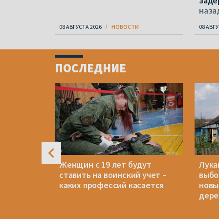
заде
наза
08 АВГУСТА 2026
НОВОСТИ
08 АВГУ
Item
1
ПОСЛЕДНИЕ
of
4
в полтора
Женщин с 19 лет будут
Лука
 отказов
ставить на воинский учет –
выбо
народной
каких профессий касается
новы
дере