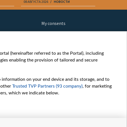
08 АВГУСТА 2026
НОВОСТИ
08 АВГУСТА 20
My consents
ews
fe
шы мульт
tal (hereinafter referred to as the Portal), including
glish
ies enabling the provision of tailored and secure
ow
orts
o information on your end device and its storage, and to
story
 other
Trusted TVP Partners (93 company)
, for marketing
sic
hers, which we indicate below.
oc