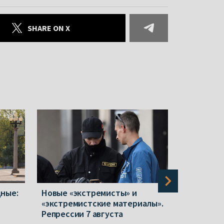
SHARE ON X
дные:
Новые «экстремисты» и
Женщин с
«экстремистские материалы».
ставить н
Репрессии 7 августа
каких пр