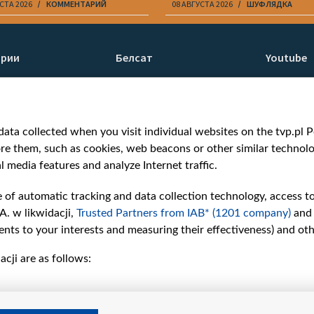
СТА 2026
КОММЕНТАРИЙ
08 АВГУСТА 2026
ШУФЛЯДКА
ории
Белсат
Youtube
ти
О нас
Белсат n
Контакты
Белсат Li
я
Миссия
Жэстачай
ata collected when you visit individual websites on the tvp.pl Por
н
Ценности «Белсата»
Belsat En
re them, such as cookies, web beacons or other similar technolog
Как нас смотреть
Biełsat PL
l media features and analyze Internet traffic.
Награды
Белсат N
Как нас поддержать
Белсат Sh
e of automatic tracking and data collection technology, access t
Давление со стороны
Белсат Hi
A. w likwidacji,
Trusted Partners from IAB* (1201 company)
and
беларусских властей
Белсат Mu
nts to your interests and measuring their effectiveness) and ot
Правила использования
Белсат D
cji are as follows:
материалов
Информация об
отправителе