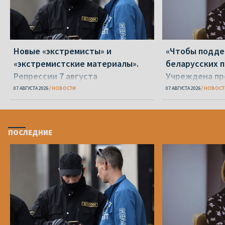
Новые «экстремисты» и
«Чтобы подд
«экстремистские материалы».
беларусских п
Репрессии 7 августа
Учреждена пр
Вежновец
07 АВГУСТА 2026
НОВОСТИ
07 АВГУСТА 2026
НОВОСТ
ПОСЛЕДНИЕ