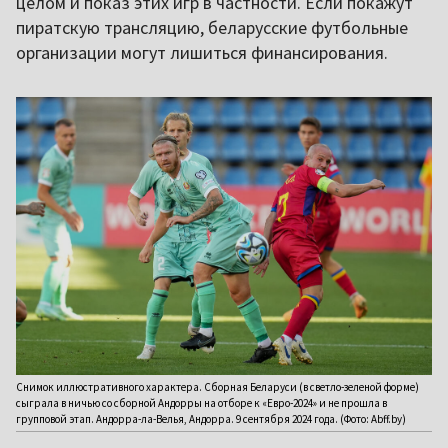
целом и показ этих игр в частности. Если покажут
пиратскую трансляцию, беларусские футбольные
организации могут лишиться финансирования.
Снимок иллюстративного характера. Сборная Беларуси (в светло-зеленой форме)
сыграла в ничью со сборной Андорры на отборе к «Евро-2024» и не прошла в
групповой этап. Андорра-ла-Велья, Андорра. 9 сентября 2024 года. (Фото: Abff.by)