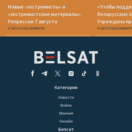
Новые «экстремисты» и
«Чтобы подд
«экстремистские материалы».
беларусских п
Репрессии 7 августа
Учреждена пр
Вежновец
07 АВГУСТА 2026
НОВОСТИ
07 АВГУСТА 2026
НОВОСТ
Категории
Новости
Война
Мнения
Онлайн
Белсат