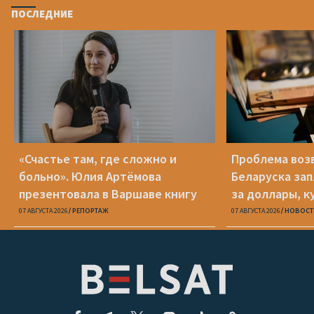
ПОСЛЕДНИЕ
«Счастье там, где сложно и
Проблема воз
больно». Юлия Артёмова
Беларуска за
презентовала в Варшаве книгу
за доллары, к
«Пока я искала слова»
«Беларусбанк
07 АВГУСТА 2026
РЕПОРТАЖ
07 АВГУСТА 2026
НОВОСТ