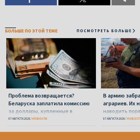
БОЛЬШЕ ПО ЭТОЙ ТЕМЕ
ПОСМОТРЕТЬ БОЛЬШЕ
Проблема возвращается?
В армию забр
Беларуска заплатила комиссию
аграриев. Их 
за доллары, купленные в
наводить пор
«Беларусбанке»
области
07 АВГУСТА 2026
НОВОСТИ
07 АВГУСТА 2026
НОВОСТ