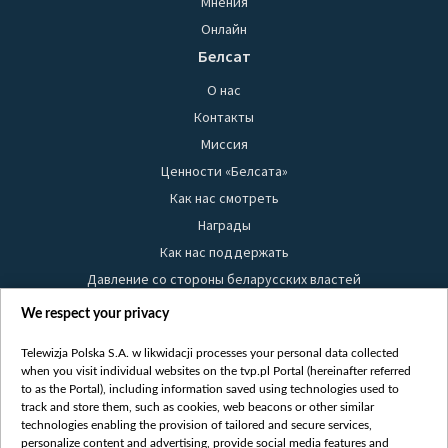
Мнения
Онлайн
Белсат
О нас
Контакты
Миссия
Ценности «Белсата»
Как нас смотреть
Награды
Как нас поддержать
Давление со стороны беларусских властей
Правила использования материалов
We respect your privacy
Информация об отправителе
Telewizja Polska S.A. w likwidacji processes your personal data collected
Безопасность
when you visit individual websites on the tvp.pl Portal (hereinafter referred
Youtube
to as the Portal), including information saved using technologies used to
track and store them, such as cookies, web beacons or other similar
Белсат news
technologies enabling the provision of tailored and secure services,
personalize content and advertising, provide social media features and
Белсат Life