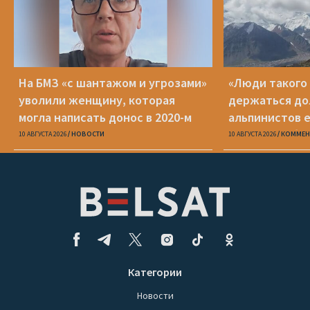
На БМЗ «с шантажом и угрозами»
«Люди такого
уволили женщину, которая
держаться до
могла написать донос в 2020-м
альпинистов е
известно об 
10 АВГУСТА 2026
НОВОСТИ
10 АВГУСТА 2026
КОММЕН
Категории
Новости