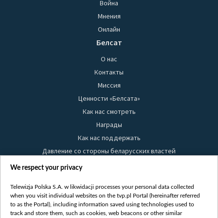
Война
Мнения
Онлайн
Белсат
О нас
Контакты
Миссия
Ценности «Белсата»
Как нас смотреть
Награды
Как нас поддержать
Давление со стороны беларусских властей
Правила использования материалов
We respect your privacy
Информация об отправителе
Telewizja Polska S.A. w likwidacji processes your personal data collected
Безопасность
when you visit individual websites on the tvp.pl Portal (hereinafter referred
Youtube
to as the Portal), including information saved using technologies used to
track and store them, such as cookies, web beacons or other similar