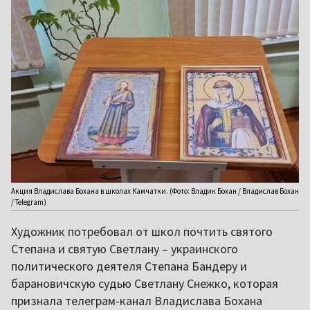
Акция Владислава Бохана в школах Камчатки. (Фото: Владик Бохан / Владислав Бохан
/ Telegram)
Художник потребовал от школ почтить святого
Степана и святую Светлану – украинского
политического деятеля Степана Бандеру и
барановичскую судью Светлану Снежко, которая
признала телеграм-канал Владислава Бохана