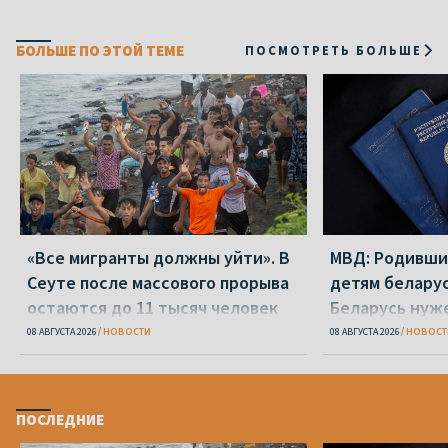
БОЛЬШЕ ПО ЭТОЙ ТЕМЕ
ПОСМОТРЕТЬ БОЛЬШЕ
«Все мигранты должны уйти». В
МВД: Родивши
Сеуте после массового прорыва
детям беларус
остаются до 11 тысяч человек
Беларусь нуж
паспорт
08 АВГУСТА 2026
НОВОСТИ
08 АВГУСТА 2026
НОВОСТ
ПОСЛЕДНИЕ