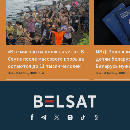
«Все мигранты должны уйти». В
МВД: Родивши
Сеуте после массового прорыва
детям беларус
остаются до 11 тысяч человек
Беларусь нуж
паспорт
08 АВГУСТА 2026
НОВОСТИ
08 АВГУСТА 2026
НОВОСТ