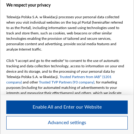
Правила использования материалов
We respect your privacy
Информация об отправителе
Telewizja Polska S.A. w likwidacji processes your personal data collected
Безопасность
when you visit individual websites on the tvp.pl Portal (hereinafter referred
Youtube
to as the Portal), including information saved using technologies used to
track and store them, such as cookies, web beacons or other similar
Белсат news
technologies enabling the provision of tailored and secure services,
personalize content and advertising, provide social media features and
Белсат Life
analyze Internet traffic.
Жэстачайшы мульт
Click "I accept and go to the website" to consent to the use of automatic
Belsat English
tracking and data collection technology, access to information on your end
Biełsat PL
device and its storage, and to the processing of your personal data by
Telewizja Polska S.A. w likwidacji,
Trusted Partners from IAB* (1201
Белсат Now
company)
and other
Trusted TVP Partners (93 company)
, for marketing
Белсат Shorts
purposes (including for automated matching of advertisements to your
interests and measuring their effectiveness) and others, which we indicate
Белсат History
below.
Белсат Music
Enable All and Enter our Website
The purposes of processing your data by TVP S.A. w likwidacji are as
Белсат Doc
follows:
My consents
Store and/or access information on a device
Advanced settings
Use limited data to select advertising
Create profiles for personalised advertising