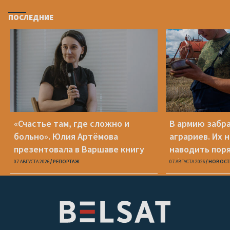
ПОСЛЕДНИЕ
«Счастье там, где сложно и
В армию забр
больно». Юлия Артёмова
аграриев. Их 
презентовала в Варшаве книгу
наводить пор
«Пока я искала слова»
области
07 АВГУСТА 2026
РЕПОРТАЖ
07 АВГУСТА 2026
НОВОСТ