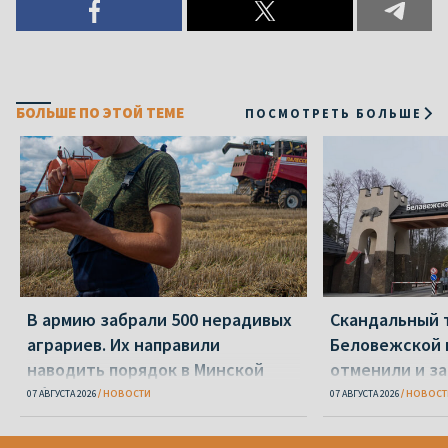
БОЛЬШЕ ПО ЭТОЙ ТЕМЕ
ПОСМОТРЕТЬ БОЛЬШЕ
В армию забрали 500 нерадивых
Скандальный 
аграриев. Их направили
Беловежской 
наводить порядок в Минской
отменили и з
области
07 АВГУСТА 2026
НОВОСТИ
07 АВГУСТА 2026
НОВОСТ