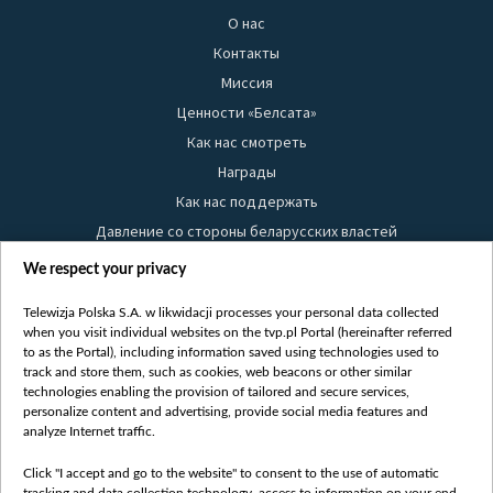
О нас
Контакты
Миссия
Ценности «Белсата»
Как нас смотреть
Награды
Как нас поддержать
Давление со стороны беларусских властей
Правила использования материалов
We respect your privacy
Информация об отправителе
Telewizja Polska S.A. w likwidacji processes your personal data collected
Безопасность
when you visit individual websites on the tvp.pl Portal (hereinafter referred
Youtube
to as the Portal), including information saved using technologies used to
track and store them, such as cookies, web beacons or other similar
Белсат news
technologies enabling the provision of tailored and secure services,
personalize content and advertising, provide social media features and
Белсат Life
analyze Internet traffic.
Жэстачайшы мульт
Belsat English
Click "I accept and go to the website" to consent to the use of automatic