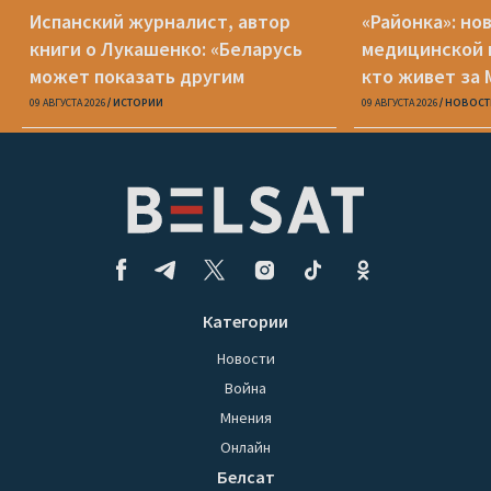
Испанский журналист, автор
«Районка»: но
книги о Лукашенко: «Беларусь
медицинской 
может показать другим
кто живет за
странам, что может случиться с
09 АВГУСТА 2026
ИСТОРИИ
09 АВГУСТА 2026
НОВОСТ
демократией»
Категории
Новости
Война
Мнения
Онлайн
Белсат