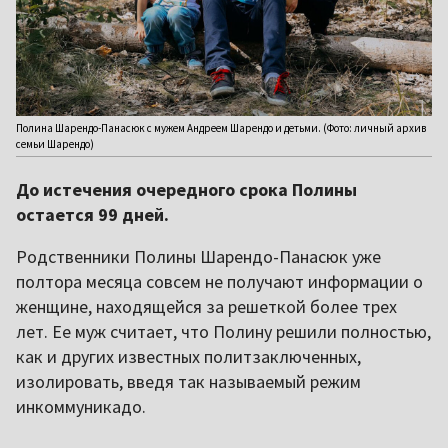
Полина Шарендо-Панасюк с мужем Андреем Шарендо и детьми. (Фото: личный архив
семьи Шарендо)
До истечения очередного срока Полины
остается 99 дней.
Родственники Полины Шарендо-Панасюк уже
полтора месяца совсем не получают информации о
женщине, находящейся за решеткой более трех
лет. Ее муж считает, что Полину решили полностью,
как и других известных политзаключенных,
изолировать, введя так называемый режим
инкоммуникадо.