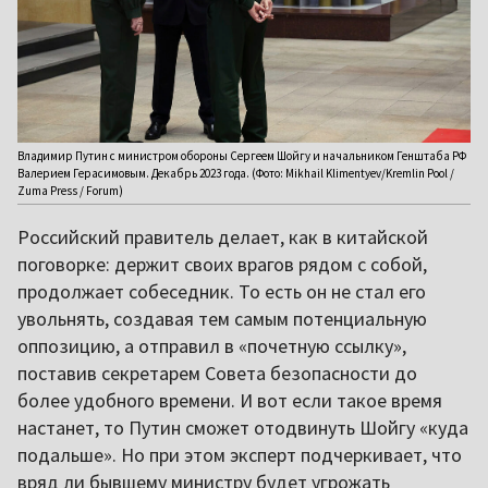
Владимир Путин с министром обороны Сергеем Шойгу и начальником Генштаба РФ
Валерием Герасимовым. Декабрь 2023 года. (Фото: Mikhail Klimentyev/Kremlin Pool /
Zuma Press / Forum)
Российский правитель делает, как в китайской
поговорке: держит своих врагов рядом с собой,
продолжает собеседник. То есть он не стал его
увольнять, создавая тем самым потенциальную
оппозицию, а отправил в «почетную ссылку»,
поставив секретарем Совета безопасности до
более удобного времени. И вот если такое время
настанет, то Путин сможет отодвинуть Шойгу «куда
подальше». Но при этом эксперт подчеркивает, что
вряд ли бывшему министру будет угрожать