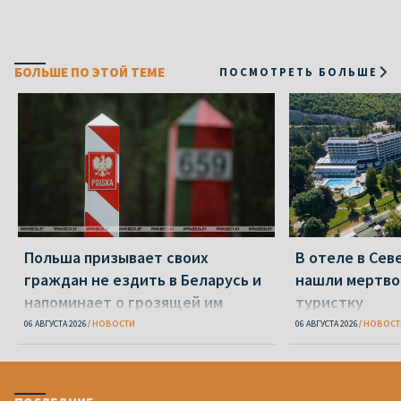
БОЛЬШЕ ПО ЭТОЙ ТЕМЕ
ПОСМОТРЕТЬ БОЛЬШЕ
Польша призывает своих
В отеле в Се
граждан не ездить в Беларусь и
нашли мертво
напоминает о грозящей им
туристку
опасности
06 АВГУСТА 2026
НОВОСТИ
06 АВГУСТА 2026
НОВОСТ