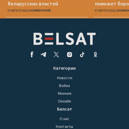
беларусских властей
поможет боро
07 АВГУСТА 2026
КОММЕНТАРИЙ
07 АВГУСТА 2026
КОММЕН
Категории
Новости
Война
Мнения
Онлайн
Белсат
О нас
Контакты