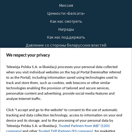
Миссия
Ценности «Белсата»
Как нас смотреть
Награды
Как нас поддержать
Давление со стороны беларусских властей
Правила использования материалов
We respect your privacy
Информация об отправителе
Telewizja Polska S.A. w likwidacji processes your personal data collected
Безопасность
when you visit individual websites on the tvp.pl Portal (hereinafter referred
Youtube
to as the Portal), including information saved using technologies used to
track and store them, such as cookies, web beacons or other similar
Белсат news
technologies enabling the provision of tailored and secure services,
personalize content and advertising, provide social media features and
Белсат Life
analyze Internet traffic.
Жэстачайшы мульт
Click "I accept and go to the website" to consent to the use of automatic
Belsat English
tracking and data collection technology, access to information on your end
Biełsat PL
device and its storage, and to the processing of your personal data by
Telewizja Polska S.A. w likwidacji,
Trusted Partners from IAB* (1201
Белсат Now
company)
and other
Trusted TVP Partners (93 company)
, for marketing