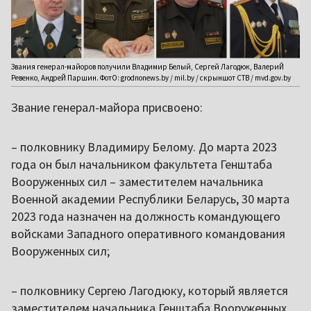
Звания генерал-майоров получили Владимир Белый, Сергей Лагодюк, ВалериЙ
Ревенко, АндреЙ Паршин. ФотО: grodnonews.by / mil.by / скрыншот СТВ / mvd.gov.by
Звание генерал-майора присвоено:
– полковнику Владимиру Белому. До марта 2023
года он был начальником факультета Генштаба
Вооруженных сил – заместителем начальника
Военной академии Республики Беларусь, 30 марта
2023 года назначен на должность командующего
войсками Западного оперативного командования
Вооруженных сил;
– полковнику Сергею Лагодюку, который является
заместителем начальника Генштаба Вооруженных