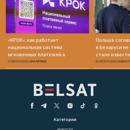
«КРОК»: как работает
Польша соглас
национальная система
в Беларуси не
мгновенных платежей в
стало известн
Беларуси
07 АВГУСТА 2026
АНАЛИТИКА
06 АВГУСТА 2026
НОВОСТ
Категории
Новости