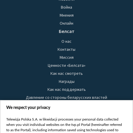
Война
Мнения
Онлайн
Белсат
О нас
Контакты
Миссия
Ценности «Белсата»
Как нас смотреть
Награды
Как нас поддержать
Давление со стороны беларусских властей
Правила использования материалов
We respect your privacy
Информация об отправителе
Telewizja Polska S.A. w likwidacji processes your personal data collected
Безопасность
when you visit individual websites on the tvp.pl Portal (hereinafter referred
Youtube
to as the Portal), including information saved using technologies used to