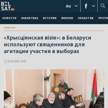
RU
НОВОСТИ
АНАЛИТИКА
ИСТОРИИ
МНЕНИЯ
ОБЪЕКТИВ
ПРОГ
новости
«Хрысціянская візія»: в Беларуси
используют священников для
агитации участия в выборах
14.02.2024, 14:05