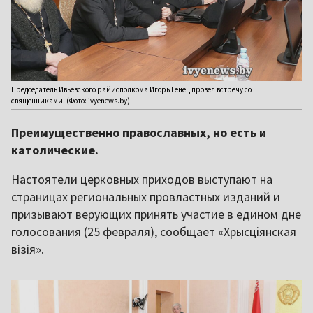
Председатель Ивьевского райисполкома Игорь Генец провел встречу со
священниками. (Фото: ivyenews.by)
Преимущественно православных, но есть и
католические.
Настоятели церковных приходов выступают на
страницах региональных провластных изданий и
призывают верующих принять участие в едином дне
голосования (25 февраля), сообщает «Хрысціянская
візія».