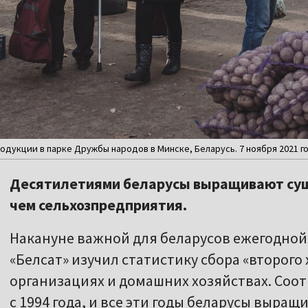
дукции в парке Дружбы народов в Минске, Беларусь. 7 ноября 2021 го
Десятилетиями беларусы выращивают су
чем сельхозпредприятия.
Накануне важной для беларусов ежегодной
«Белсат» изучил статистику сбора «второго
организациях и домашних хозяйствах. Со
с 1994 года, и все эти годы беларусы выра