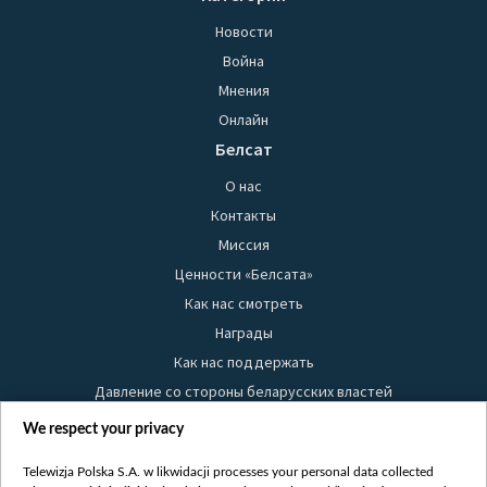
Новости
Война
Мнения
Онлайн
Белсат
О нас
Контакты
Миссия
Ценности «Белсата»
Как нас смотреть
Награды
Как нас поддержать
Давление со стороны беларусских властей
Правила использования материалов
We respect your privacy
Информация об отправителе
Telewizja Polska S.A. w likwidacji processes your personal data collected
Безопасность