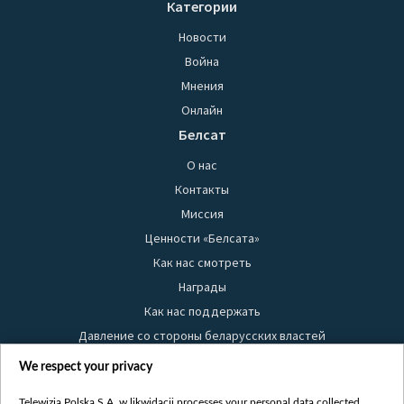
Категории
Новости
Война
Мнения
Онлайн
Белсат
О нас
Контакты
Миссия
Ценности «Белсата»
Как нас смотреть
Награды
Как нас поддержать
Давление со стороны беларусских властей
Правила использования материалов
We respect your privacy
Информация об отправителе
Telewizja Polska S.A. w likwidacji processes your personal data collected