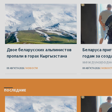
Двое беларусских альпинистов
Беларуса приг
пропали в горах Кыргызстана
годам за созд
международн
кибервымогат
08 АВГУСТА 2026
НОВОСТИ
08 АВГУСТА 2026
НОВОСТ
ПОСЛЕДНИЕ