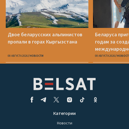
Двое беларусских альпинистов
Беларуса приг
пропали в горах Кыргызстана
годам за созд
международн
кибервымогат
08 АВГУСТА 2026
НОВОСТИ
08 АВГУСТА 2026
НОВОСТ
Категории
Новости