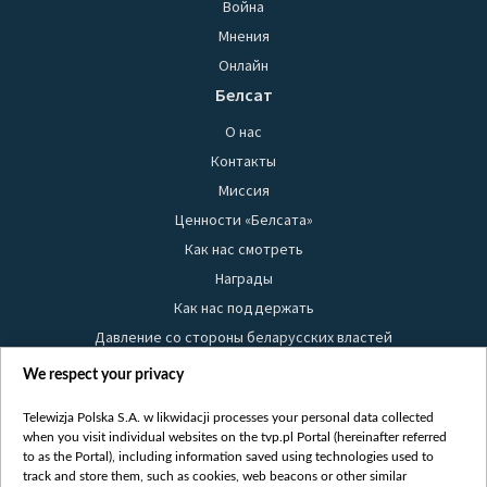
Война
Мнения
Онлайн
Белсат
О нас
Контакты
Миссия
Ценности «Белсата»
Как нас смотреть
Награды
Как нас поддержать
Давление со стороны беларусских властей
Правила использования материалов
We respect your privacy
Информация об отправителе
Telewizja Polska S.A. w likwidacji processes your personal data collected
Безопасность
when you visit individual websites on the tvp.pl Portal (hereinafter referred
Youtube
to as the Portal), including information saved using technologies used to
track and store them, such as cookies, web beacons or other similar