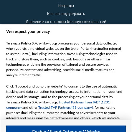
Награды
Как нас поддержать
Давление со стороны беларусских властей
Правила использования материалов
We respect your privacy
Информация об отправителе
Telewizja Polska S.A. w likwidacji processes your personal data collected
Безопасность
when you visit individual websites on the tvp.pl Portal (hereinafter referred
Youtube
to as the Portal), including information saved using technologies used to
track and store them, such as cookies, web beacons or other similar
Белсат news
technologies enabling the provision of tailored and secure services,
personalize content and advertising, provide social media features and
Белсат Life
analyze Internet traffic.
Жэстачайшы мульт
Click "I accept and go to the website" to consent to the use of automatic
Belsat English
tracking and data collection technology, access to information on your end
Biełsat PL
device and its storage, and to the processing of your personal data by
Telewizja Polska S.A. w likwidacji,
Trusted Partners from IAB* (1201
Белсат Now
company)
and other
Trusted TVP Partners (93 company)
, for marketing
Белсат Shorts
purposes (including for automated matching of advertisements to your
interests and measuring their effectiveness) and others, which we indicate
Белсат History
below.
Белсат Music