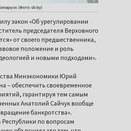
ларуси. (Фото: sb.by)
 силу закон «Об урегулировании
ститель председателя Верховного
тся» от своего предшественника,
равовое положение и роль
идеологией и новыми подходами».
тства Минэкономики Юрий
на – обеспечить своевременное
риятий, гарантируя тем самым
иненных Анатолий Сайчук вообще
отвращение банкротства».
 Республики по вопросам
нец объяснила это тем, что