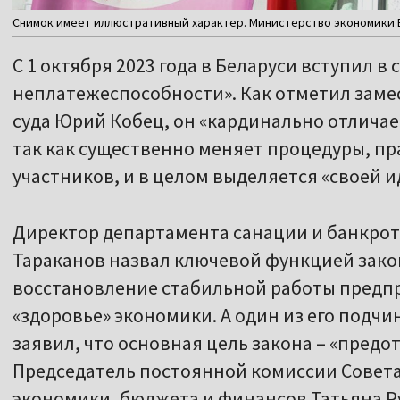
Снимок имеет иллюстративный характер. Министерство экономики Бе
С 1 октября 2023 года в Беларуси вступил в
неплатежеспособности». Как отметил заме
суда Юрий Кобец, он «кардинально отличае
так как существенно меняет процедуры, п
участников, и в целом выделяется «своей 
Директор департамента санации и банкро
Тараканов назвал ключевой функцией зако
восстановление стабильной работы предп
«здоровье» экономики. А один из его подч
заявил, что основная цель закона – «пред
Председатель постоянной комиссии Совета
экономики, бюджета и финансов Татьяна Ру