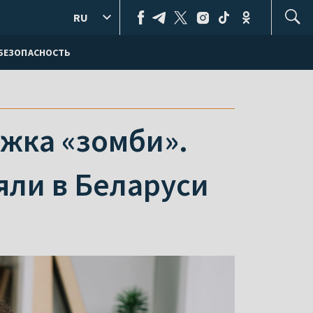
RU
БЕЗОПАСНОСТЬ
жка «зомби».
яли в Беларуси