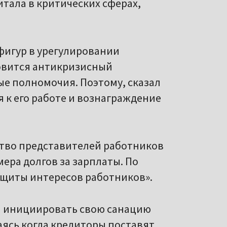
тала в критических сферах,
фигур в урегулировании
овится антикризисный
 полномочия. Поэтому, сказал
 к его работе и вознаграждение
ство представителей работников
ера долгов за зарплаты. По
защиты интересов работников».
м инициировать свою санацию
аясь когда кредиторы поставят