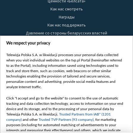
Ценности «Белсата»
Как нас смотреть
Награды
Как нас поддержать
Давление со стороны беларусских властей
Правила использования материалов
We respect your privacy
Информация об отправителе
Telewizja Polska S.A. w likwidacji processes your personal data collected
Безопасность
when you visit individual websites on the tvp.pl Portal (hereinafter referred
Youtube
to as the Portal), including information saved using technologies used to
track and store them, such as cookies, web beacons or other similar
Белсат news
technologies enabling the provision of tailored and secure services,
personalize content and advertising, provide social media features and
Белсат Life
analyze Internet traffic.
Жэстачайшы мульт
Belsat English
Click "I accept and go to the website" to consent to the use of automatic
tracking and data collection technology, access to information on your end
Biełsat PL
device and its storage, and to the processing of your personal data by
Белсат Now
Telewizja Polska S.A. w likwidacji,
Trusted Partners from IAB* (1201
company)
and other
Trusted TVP Partners (93 company)
, for marketing
Белсат Shorts
purposes (including for automated matching of advertisements to your
Белсат History
interests and measuring their effectiveness) and others, which we indicate