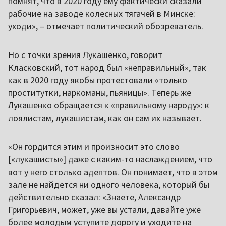
помнят, что в 2020 году ему фактически сказали
рабочие на заводе колесных тягачей в Минске:
уходи», – отмечает политический обозреватель.
Но с точки зрения Лукашенко, говорит
Класковский, тот народ был «неправильный», так
как в 2020 году якобы протестовали «только
проститутки, наркоманы, пьяницы». Теперь же
Лукашенко обращается к «правильному народу»: к
лоялистам, лукашистам, как он сам их называет.
«Он гордится этим и произносит это слово
[«лукашисты»] даже с каким-то наслаждением, что
вот у него столько адептов. Он понимает, что в этом
зале не найдется ни одного человека, который бы
действительно сказал: «Знаете, Александр
Григорьевич, может, уже вы устали, давайте уже
более молодым уступите дорогу и уходите на