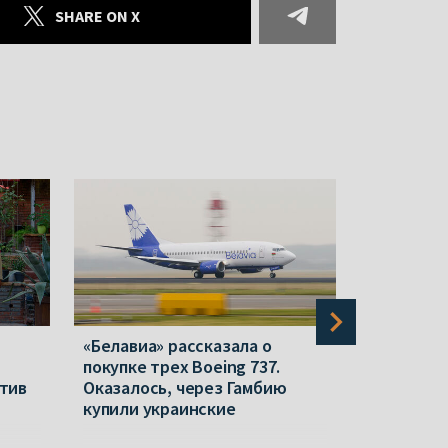
SHARE ON X
«Белавиа» рассказала о
На «Бела
покупке трех Boeing 737.
погиб раб
тив
Оказалось, через Гамбию
случай за
купили украинские