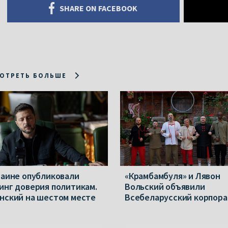
SHARE ON FACEBOOK
ОТРЕТЬ БОЛЬШЕ
раине опубликовали
«Крамбамбуля» и Лявон
инг доверия политикам.
Вольский объявили
нский на шестом месте
Всебеларусский корпора