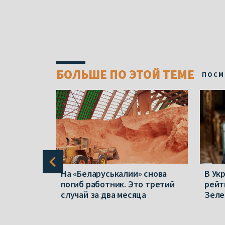
БОЛЬШЕ ПО ЭТОЙ ТЕМЕ
ПОСМ
а о
На «Беларуськалии» снова
В Ук
737.
погиб работник. Это третий
рейт
амбию
случай за два месяца
Зеле