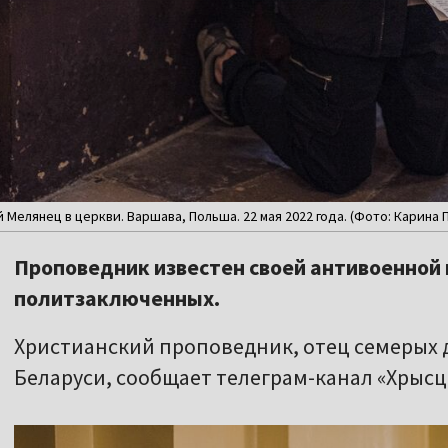
Мелянец в церкви. Варшава, Польша. 22 мая 2022 года. (Фото: Карина 
Проповедник известен своей антивоенной
политзаключенных.
Христианский проповедник, отец семерых д
Беларуси, сообщает телеграм-канал «Хрысці