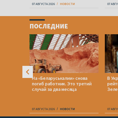
07 АВГУСТА 2026
НОВОСТИ
07 АВГУ
Item
1
ПОСЛЕДНИЕ
of
4
ен:
На «Беларуськалии» снова
В Ук
дерной
погиб работник. Это третий
рейт
случай за два месяца
Зеле
07 АВГУСТА 2026
НОВОСТИ
07 АВГУ