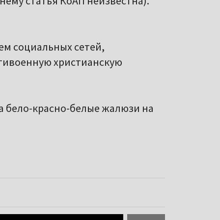
 нему статья КоАП неизвестна).
ем социальных сетей,
нтивоенную христианскую
за бело-красно-белые жалюзи на