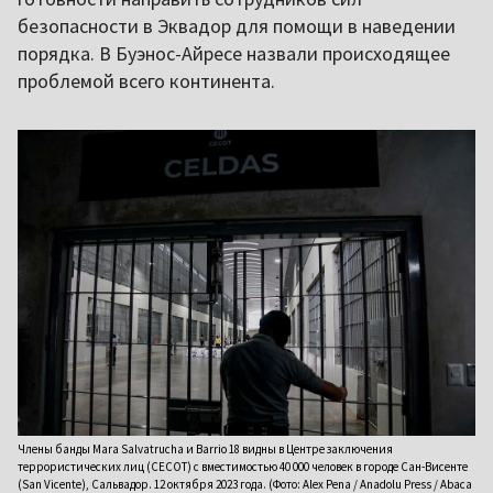
безопасности в Эквадор для помощи в наведении
порядка. В Буэнос-Айресе назвали происходящее
проблемой всего континента.
Члены банды Mara Salvatrucha и Barrio 18 видны в Центре заключения
террористических лиц (CECOT) с вместимостью 40 000 человек в городе Сан-Висенте
(San Vicente), Сальвадор. 12 октября 2023 года. (Фото: Alex Pena / Anadolu Press / Abaca