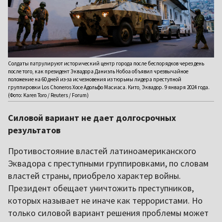
Солдаты патрулируют исторический центр города после беспорядков через день
после того, как президент Эквадора Даниэль Нобоа объявил чрезвычайное
положение на 60 дней из-за исчезновения из тюрьмы лидера преступной
группировки Los Choneros Хосе Адольфо Масиаса. Кито, Эквадор. 9 января 2024 года.
(Фото: Karen Toro / Reuters / Forum)
Силовой вариант не дает долгосрочных
результатов
Противостояние властей латиноамериканского
Эквадора с преступными группировками, по словам
властей страны, приобрело характер войны.
Президент обещает уничтожить преступников,
которых называет не иначе как террористами. Но
только силовой вариант решения проблемы может