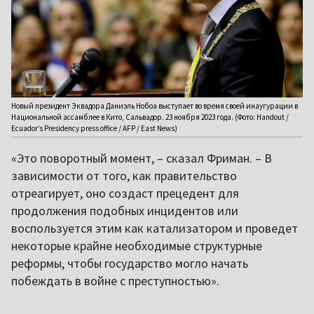
Новый президент Эквадора Даниэль Нобоа выступает во время своей инаугурации в
Национальной ассамблее в Кито, Сальвадор. 23 ноября 2023 года. (Фото: Handout /
Ecuador’s Presidency press office / AFP / East News)
«Это поворотный момент, – сказал Фриман. – В
зависимости от того, как правительство
отреагирует, оно создаст прецедент для
продолжения подобных инцидентов или
воспользуется этим как катализатором и проведет
некоторые крайне необходимые структурные
реформы, чтобы государство могло начать
побеждать в войне с преступностью».