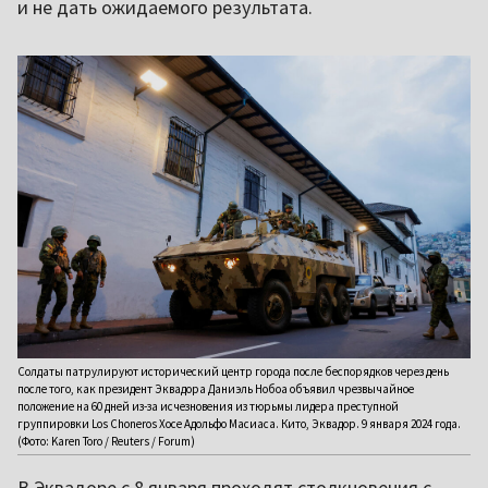
и не дать ожидаемого результата.
Солдаты патрулируют исторический центр города после беспорядков через день
после того, как президент Эквадора Даниэль Нобоа объявил чрезвычайное
положение на 60 дней из-за исчезновения из тюрьмы лидера преступной
группировки Los Choneros Хосе Адольфо Масиаса. Кито, Эквадор. 9 января 2024 года.
(Фото: Karen Toro / Reuters / Forum)
В Эквадоре с 8 января проходят столкновения с