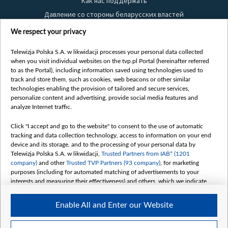
Как нас поддержать
Давление со стороны беларусских властей
Правила использования материалов
We respect your privacy
Информация об отправителе
Telewizja Polska S.A. w likwidacji processes your personal data collected
Безопасность
when you visit individual websites on the tvp.pl Portal (hereinafter referred
Youtube
to as the Portal), including information saved using technologies used to
track and store them, such as cookies, web beacons or other similar
Белсат news
technologies enabling the provision of tailored and secure services,
personalize content and advertising, provide social media features and
Белсат Life
analyze Internet traffic.
Жэстачайшы мульт
Belsat English
Click "I accept and go to the website" to consent to the use of automatic
tracking and data collection technology, access to information on your end
Biełsat PL
device and its storage, and to the processing of your personal data by
Белсат Now
Telewizja Polska S.A. w likwidacji,
Trusted Partners from IAB* (1201
company)
and other
Trusted TVP Partners (93 company)
, for marketing
Белсат Shorts
purposes (including for automated matching of advertisements to your
Белсат History
interests and measuring their effectiveness) and others, which we indicate
below.
Белсат Music
Enable All and Enter our Website
Белсат Doc
The purposes of processing your data by TVP S.A. w likwidacji are as
follows:
My consents
Store and/or access information on a device