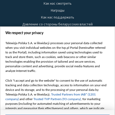
Как нас смотреть
Награды
Как нас поддержать
Давление со стороны беларусских властей
Правила использования материалов
We respect your privacy
Информация об отправителе
Telewizja Polska S.A. w likwidacji processes your personal data collected
Безопасность
when you visit individual websites on the tvp.pl Portal (hereinafter referred
Youtube
to as the Portal), including information saved using technologies used to
track and store them, such as cookies, web beacons or other similar
Белсат news
technologies enabling the provision of tailored and secure services,
personalize content and advertising, provide social media features and
Белсат Life
analyze Internet traffic.
Жэстачайшы мульт
Belsat English
Click "I accept and go to the website" to consent to the use of automatic
tracking and data collection technology, access to information on your end
Biełsat PL
device and its storage, and to the processing of your personal data by
Белсат Now
Telewizja Polska S.A. w likwidacji,
Trusted Partners from IAB* (1201
company)
and other
Trusted TVP Partners (93 company)
, for marketing
Белсат Shorts
purposes (including for automated matching of advertisements to your
Белсат History
interests and measuring their effectiveness) and others, which we indicate
below.