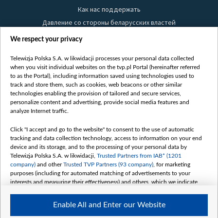
Как нас поддержать
Давление со стороны беларусских властей
Правила использования материалов
We respect your privacy
Информация об отправителе
Telewizja Polska S.A. w likwidacji processes your personal data collected
Безопасность
when you visit individual websites on the tvp.pl Portal (hereinafter referred
Youtube
to as the Portal), including information saved using technologies used to
track and store them, such as cookies, web beacons or other similar
Белсат news
technologies enabling the provision of tailored and secure services,
personalize content and advertising, provide social media features and
Белсат Life
analyze Internet traffic.
Жэстачайшы мульт
Click "I accept and go to the website" to consent to the use of automatic
Belsat English
tracking and data collection technology, access to information on your end
Biełsat PL
device and its storage, and to the processing of your personal data by
Telewizja Polska S.A. w likwidacji,
Trusted Partners from IAB* (1201
Белсат Now
company)
and other
Trusted TVP Partners (93 company)
, for marketing
Белсат Shorts
purposes (including for automated matching of advertisements to your
interests and measuring their effectiveness) and others, which we indicate
Белсат History
below.
Белсат Music
Enable All and Enter our Website
The purposes of processing your data by TVP S.A. w likwidacji are as
Белсат Doc
follows: