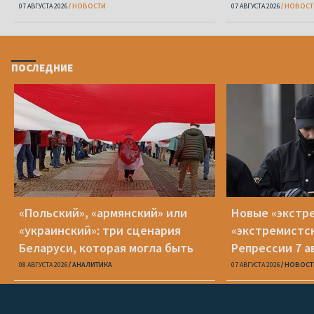
Вежновец
07 АВГУСТА 2026
НОВОСТИ
07 АВГУСТА 2026
НОВОСТ
ПОСЛЕДНИЕ
«Польский», «армянский» или
Новые «экстр
«украинский»: три сценария
«экстремистс
Беларуси, которая могла быть
Репрессии 7 а
08 АВГУСТА 2026
АНАЛИТИКА
07 АВГУСТА 2026
НОВОСТ