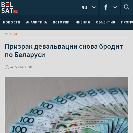
RU
НОВОСТИ
АНАЛИТИКА
ИСТОРИИ
МНЕНИЯ
ОБЪЕКТИВ
ПРОГ
Мнения
Призрак девальвации снова бродит
по Беларуси
24.05.2024, 15:48