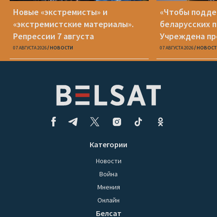
Новые «экстремисты» и
«Чтобы подд
«экстремистские материалы».
беларусских п
Репрессии 7 августа
Учреждена пр
Вежновец
07 АВГУСТА 2026
НОВОСТИ
07 АВГУСТА 2026
НОВОСТ
Категории
Новости
Война
Мнения
Онлайн
Белсат