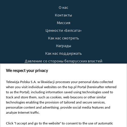
О нас
Контакты
Миссия
Ценности «Белсата»
Как нас смотреть
Награды
Как нас поддержать
Давление со стороны беларусских властей
Правила использования материалов
We respect your privacy
Информация об отправителе
Telewizja Polska S.A. w likwidacji processes your personal data collected
Безопасность
when you visit individual websites on the tvp.pl Portal (hereinafter referred
Youtube
to as the Portal), including information saved using technologies used to
track and store them, such as cookies, web beacons or other similar
Белсат news
technologies enabling the provision of tailored and secure services,
personalize content and advertising, provide social media features and
Белсат Life
analyze Internet traffic.
Жэстачайшы мульт
Belsat English
Click "I accept and go to the website" to consent to the use of automatic