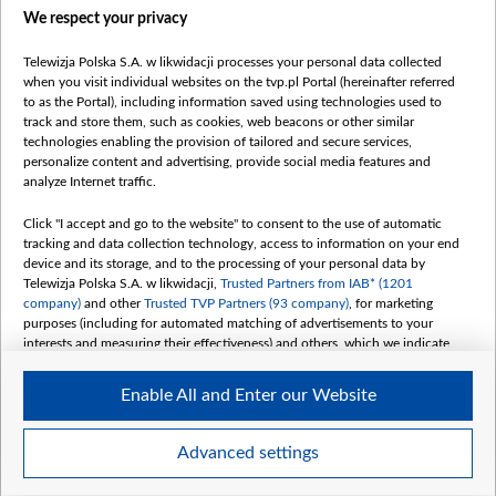
Правила использования материалов
We respect your privacy
Информация об отправителе
Telewizja Polska S.A. w likwidacji processes your personal data collected
Безопасность
when you visit individual websites on the tvp.pl Portal (hereinafter referred
Youtube
to as the Portal), including information saved using technologies used to
track and store them, such as cookies, web beacons or other similar
Белсат news
technologies enabling the provision of tailored and secure services,
personalize content and advertising, provide social media features and
Белсат Life
analyze Internet traffic.
Жэстачайшы мульт
Click "I accept and go to the website" to consent to the use of automatic
Belsat English
tracking and data collection technology, access to information on your end
Biełsat PL
device and its storage, and to the processing of your personal data by
Telewizja Polska S.A. w likwidacji,
Trusted Partners from IAB* (1201
Белсат Now
company)
and other
Trusted TVP Partners (93 company)
, for marketing
Белсат Shorts
purposes (including for automated matching of advertisements to your
interests and measuring their effectiveness) and others, which we indicate
Белсат History
below.
Белсат Music
Enable All and Enter our Website
The purposes of processing your data by TVP S.A. w likwidacji are as
Белсат Doc
follows:
My consents
Store and/or access information on a device
Advanced settings
Use limited data to select advertising
Create profiles for personalised advertising