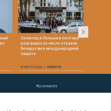
нный
За месяц в Польше в полтора
Украина 
ал
раза выросло число отказов
иск Литвы
беларусам в международной
беларусс
защите
07 АВГУСТА 2026
НОВОСТИ
07 АВГУСТА 20
My consents
ews
fe
шы мульт