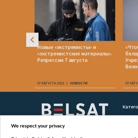
рейв в
Новые «экстремисты» и
«Что
все же
«экстремистские материалы».
бела
и другим
Репрессии 7 августа
Учре
Веж
07 АВГУСТА 2026
НОВОСТИ
07 АВГУ
Item
1
Катег
of
Новос
10
Война
We respect your privacy
Мнени