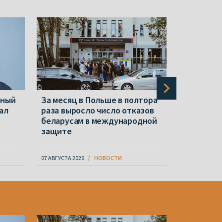
нный
За месяц в Польше в полтора
Новые «э
ал
раза выросло число отказов
«экстрем
беларусам в международной
Репрессии
защите
07 АВГУСТА 2026
НОВОСТИ
07 АВГУСТА 20