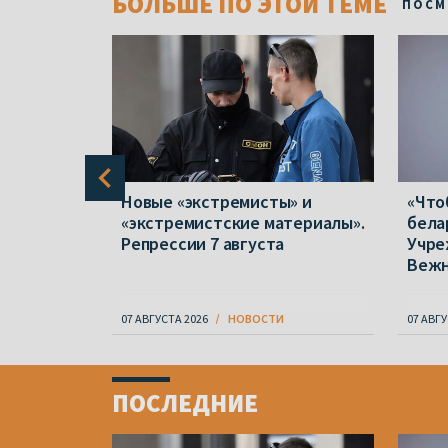
БОЛЬШЕ ПО ЭТОЙ ТЕМЕ
ПОСМ
в полтора
Новые «экстремисты» и
«Что
 отказов
«экстремистские материалы».
бела
народной
Репрессии 7 августа
Учре
Веж
07 АВГУСТА 2026
НОВОСТИ
07 АВГУ
Item
1
ПОСЛЕДНИЕ
of
4