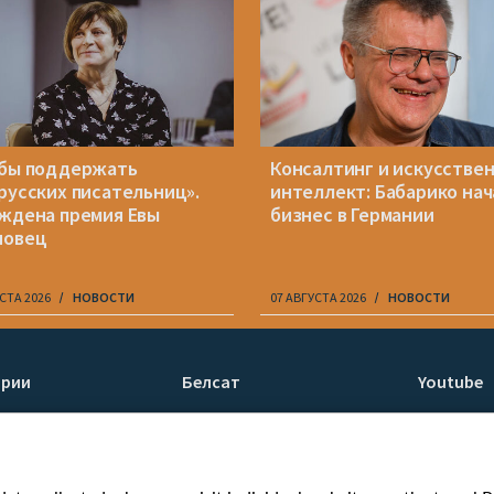
бы поддержать
Консалтинг и искусстве
русских писательниц».
интеллект: Бабарико нач
ждена премия Евы
бизнес в Германии
новец
СТА 2026
НОВОСТИ
07 АВГУСТА 2026
НОВОСТИ
ории
Белсат
Youtube
ти
О нас
Белсат n
Контакты
Белсат Li
я
Миссия
Жэстачай