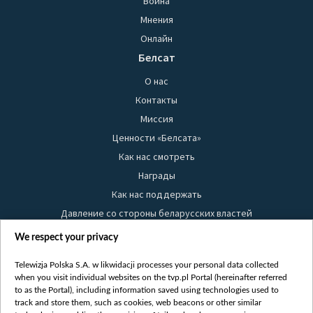
Война
Мнения
Онлайн
Белсат
О нас
Контакты
Миссия
Ценности «Белсата»
Как нас смотреть
Награды
Как нас поддержать
Давление со стороны беларусских властей
Правила использования материалов
We respect your privacy
Информация об отправителе
Telewizja Polska S.A. w likwidacji processes your personal data collected
Безопасность
when you visit individual websites on the tvp.pl Portal (hereinafter referred
Youtube
to as the Portal), including information saved using technologies used to
track and store them, such as cookies, web beacons or other similar
Белсат news