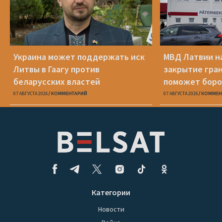
Украина может поддержать иск
МВД Латвии н
Литвы в Гаагу против
закрытие гра
беларусских властей
поможет боро
07 АВГУСТА 2026
КОММЕНТАРИЙ
07 АВГУСТА 2026
КОММЕН
Категории
Новости