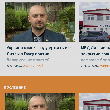
Украина может поддержать иск
МВД Латвии н
Литвы в Гаагу против
закрытие гра
беларусских властей
поможет боро
07 АВГУСТА 2026
КОММЕНТАРИЙ
07 АВГУСТА 2026
КОММЕН
ПОСЛЕДНИЕ